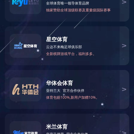
搜索
产品分类
米兰体育网页版
钢质子母门
钢质单开门
防辐射门
外挂式医用门
医用防火门