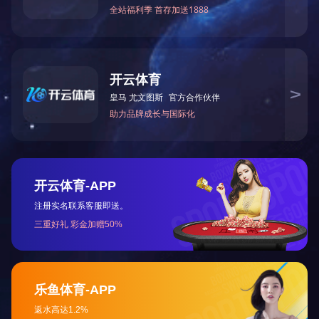
产品分类
新闻资讯
关于我们
米兰体育网页版
医用推拉式电动门
常见问题
公司简介
钢质子母门
防辐射门
公司新闻
工程案例
钢质单开门
外挂式医用门
客户见证
荣誉证书
钢质转印医用门
五金配件
成功案例
米兰体育（中国）官
木质对开门
木质单开门
邮箱：
466070291@qq.com
中国
在线客服
Sitemap
技术支持：东方五金网
版权所有 米兰体育网页版