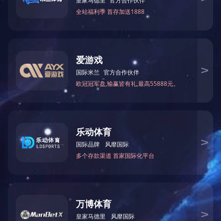
洁净门
树脂门
配件
五金配件
五金配件
1